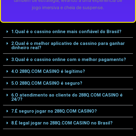
também de estratégia, levando a uma experiência de
jogo imersiva e cheia de suspense.
1.Qual é o cassino online mais confiável do Brasil?
2.Qual é o melhor aplicativo de cassino para ganhar
dinheiro real?
3.Qual é o cassino online com o melhor pagamento?
4.O 288Q.COM CASINO é legítimo?
5.O 288Q.COM CASINO é seguro?
6.O atendimento ao cliente do 288Q.COM CASINO é
24/7?
7.É seguro jogar no 288Q.COM CASINO?
8.É legal jogar no 288Q.COM CASINO no Brasil?