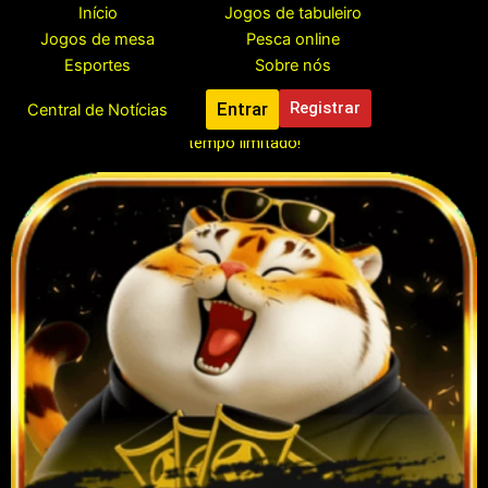
Pular
Início
Jogos de tabuleiro
para
Jogos de mesa
Pesca online
o
Esportes
Sobre nós
conteúdo
Entrar
Registrar
Central de Notícias
Registre-se para reivindicar seu bônus grátis de R$ 888, por
tempo limitado!