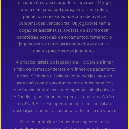
plenamente o que o jogo tem a oferecer. O jogo
opera com uma configuração de cinco rolos,
permitindo uma variedade considerável de
combinações vencedoras. Os jogadores têm a
opção de ajustar suas apostas de acordo com
estratégias pessoais ou orçamentos, tornando o
jogo acessível tanto para apostadores casuais
quanto para grandes jogadores.
A principal tarefa do jogador em HotSpin é alinhar
símbolos correspondentes em linhas de pagamento
ativas. Símbolos clássicos como cerejas, setes e
barras são complementados por ícones temáticos
que trazem surpresas e recompensas significativas.
Além disso, os símbolos especiais, como os
Wilds
e
os
Scatters
, desempenham um papel crucial ao
desbloquear bônus e aumentar a dinâmica de vitória.
Os giros gratuitos são um dos aspectos mais
empolgantes deste jogo. A aterrissagem de certos