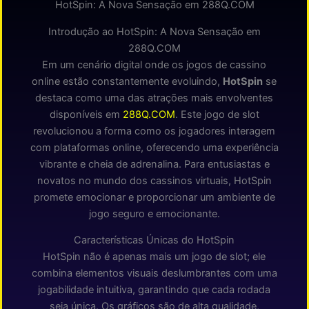
HotSpin: A Nova Sensação em 288Q.COM
Introdução ao HotSpin: A Nova Sensação em
288Q.COM
Em um cenário digital onde os jogos de cassino
online estão constantemente evoluindo,
HotSpin
se
destaca como uma das atrações mais envolventes
disponíveis em
288Q.COM
. Este jogo de slot
revolucionou a forma como os jogadores interagem
com plataformas online, oferecendo uma experiência
vibrante e cheia de adrenalina. Para entusiastas e
novatos no mundo dos cassinos virtuais, HotSpin
promete emocionar e proporcionar um ambiente de
jogo seguro e emocionante.
Características Únicas do HotSpin
HotSpin não é apenas mais um jogo de slot; ele
combina elementos visuais deslumbrantes com uma
jogabilidade intuitiva, garantindo que cada rodada
seja única. Os gráficos são de alta qualidade,