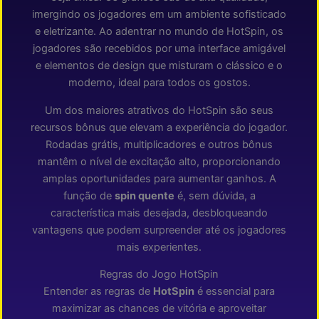
imergindo os jogadores em um ambiente sofisticado
e eletrizante. Ao adentrar no mundo de HotSpin, os
jogadores são recebidos por uma interface amigável
e elementos de design que misturam o clássico e o
moderno, ideal para todos os gostos.
Um dos maiores atrativos do HotSpin são seus
recursos bônus que elevam a experiência do jogador.
Rodadas grátis, multiplicadores e outros bônus
mantêm o nível de excitação alto, proporcionando
amplas oportunidades para aumentar ganhos. A
função de
spin quente
é, sem dúvida, a
característica mais desejada, desbloqueando
vantagens que podem surpreender até os jogadores
mais experientes.
Regras do Jogo HotSpin
Entender as regras de
HotSpin
é essencial para
maximizar as chances de vitória e aproveitar