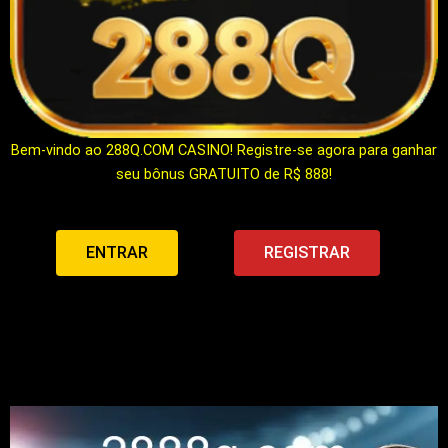
Bem-vindo ao 288Q.COM CASINO! Registre-se agora para ganhar
seu bônus GRATUITO de R$ 888!
ENTRAR
REGISTRAR