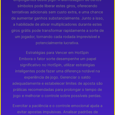
símbolos pode liberar estes giros, oferecendo
tentativas adicionais sem custo extra, e uma chance
de aumentar ganhos substancialmente. Junto a isso,
a habilidade de ativar multiplicadores durante estes
giros grátis pode transformar rapidamente a sorte de
um jogador, tornando cada rodada imprevisível e
potencialmente lucrativa.
Estratégias para Vencer em HotSpin
Embora o fator sorte desempenhe um papel
significativo no HotSpin, utilizar estratégias
inteligentes pode fazer uma diferença notável na
experiência de jogo. Gerenciar o saldo
adequadamente e estabelecer limites de aposta são
práticas recomendadas para prolongar o tempo de
jogo e melhorar o controle sobre possíveis perdas.
Exercitar a paciência e o controle emocional ajuda a
evitar apostas impulsivas. Analisar padrões de