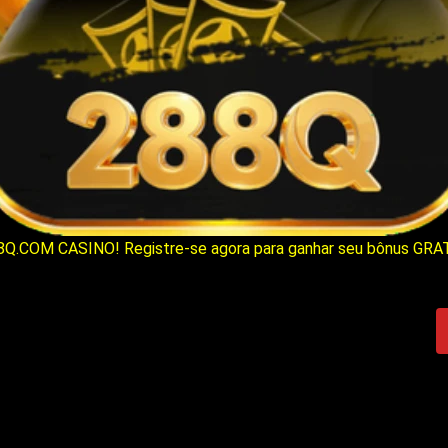
8Q.COM CASINO! Registre-se agora para ganhar seu bônus GRA