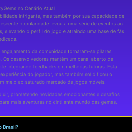
zyGems no Cenário Atual
ilidade intrigante, mas também por sua capacidade de
rescente popularidade levou a uma série de eventos ao
, elevando o perfil do jogo e atraindo uma base de fãs
edicada.
o engajamento da comunidade tornaram-se pilares
. Os desenvolvedores mantêm um canal aberto de
e integrando feedbacks em melhorias futuras. Esta
experiência do jogador, mas também solidificou o
m meio ao saturado mercado de jogos móveis.
oluir, prometendo novidades emocionantes e desafios
para mais aventuras no cintilante mundo das gemas.
o Brasil?