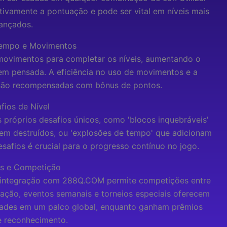
tivamente a pontuação e pode ser vital em níveis mais
ançados.
 Tempo e Movimentos
movimentos para completar os níveis, aumentando o
em pensada. A eficiência no uso de movimentos e a
 são recompensadas com bônus de pontos.
fios de Nível
próprios desafios únicos, como 'blocos inquebráveis'
em destruídos, ou 'explosões de tempo' que adicionam
safios é crucial para o progresso contínuo no jogo.
os e Competição
a integração com 288Q.COM permite competições entre
cação, eventos semanais e torneios especiais oferecem
idades em um palco global, enquanto ganham prêmios
e reconhecimento.