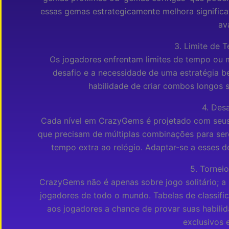
essas gemas estrategicamente melhora significa
av
3. Limite de
Os jogadores enfrentam limites de tempo ou 
desafio e a necessidade de uma estratégia b
habilidade de criar combos longos
4. Desa
Cada nível em CrazyGems é projetado com seus 
que precisam de múltiplas combinações para ser
tempo extra ao relógio. Adaptar-se a esses de
5. Tornei
CrazyGems não é apenas sobre jogo solitário; 
jogadores de todo o mundo. Tabelas de classifi
aos jogadores a chance de provar suas habil
exclusivos 