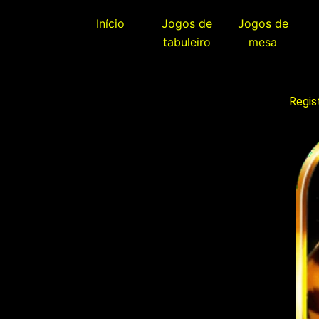
Pular
Início
Jogos de
Jogos de
para
tabuleiro
mesa
o
conteúdo
Regist